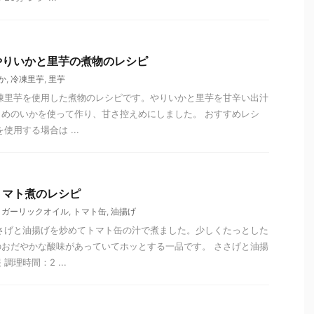
やりいかと里芋の煮物のレシピ
か
,
冷凍里芋
,
里芋
凍里芋を使用した煮物のレシピです。やりいかと里芋を甘辛い出汁
めのいかを使って作り、甘さ控えめにしました。 おすすめレシ
使用する場合は ...
トマト煮のレシピ
,
ガーリックオイル
,
トマト缶
,
油揚げ
さげと油揚げを炒めてトマト缶の汁で煮ました。少しくたっとした
おだやかな酸味があっていてホッとする一品です。 ささげと油揚
理時間：2 ...