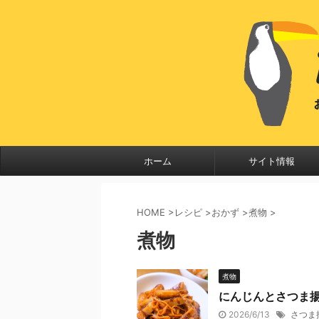
ホーム
サイト情報
HOME
>
レシピ
>
おかず
>
煮物
>
煮物
煮物
にんじんとさつま
2026/6/13
さつま