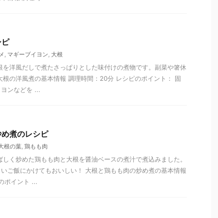
シピ
メ
,
マギーブイヨン
,
大根
根を洋風だしで煮たさっぱりとした味付けの煮物です。副菜や箸休
大根の洋風煮の基本情報 調理時間：20分 レシピのポイント： 固
ンなどを ...
炒め煮のレシピ
大根の葉
,
鶏もも肉
ばしく炒めた鶏もも肉と大根を醤油ベースの煮汁で煮込みました。
いご飯にかけてもおいしい！ 大根と鶏もも肉の炒め煮の基本情報
ポイント ...