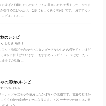
つま揚げと細切りにしたにんじんの甘辛いたれで煮ました。さつま
が箸休めにぴったり。ご飯にもよくあう味付けです。 おすすめレ
シピはこちら ...
煮物のレシピ
じん
,
ひじき
,
油揚げ
んじん・油揚げを合わせたスタンダードなひじきの煮物です。ほど
ろやかに仕上げています。 おすすめレシピ： ベースとなったレ
油揚げの煮物 ...
ちゃの煮物のレシピ
ーナッツかぼちゃ
ターナッツかぼちゃを使用したかぼちゃの煮物です。普通の西洋か
にくく独特の食感がくせになります。 バターナッツかぼちゃの煮
0分 レシ ...