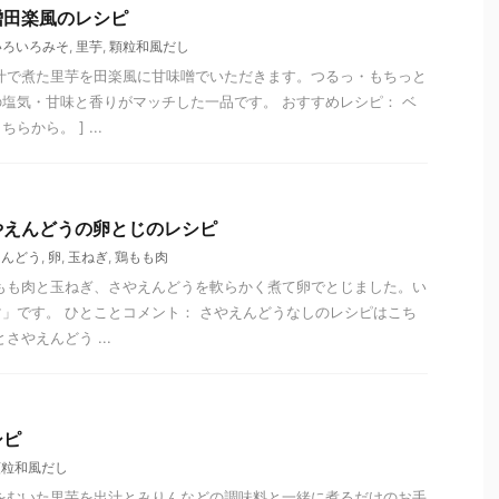
噌田楽風のレシピ
いろいろみそ
,
里芋
,
顆粒和風だし
汁で煮た里芋を田楽風に甘味噌でいただきます。つるっ・もちっと
塩気・甘味と香りがマッチした一品です。 おすすめレシピ： ベ
から。 ] ...
やえんどうの卵とじのレシピ
えんどう
,
卵
,
玉ねぎ
,
鶏もも肉
もも肉と玉ねぎ、さやえんどうを軟らかく煮て卵でとじました。い
」です。 ひとことコメント： さやえんどうなしのレシピはこち
さやえんどう ...
シピ
顆粒和風だし
をむいた里芋を出汁とみりんなどの調味料と一緒に煮るだけのお手