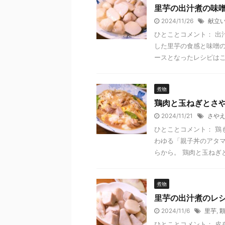
里芋の出汁煮の味
2024/11/26
献立
ひとことコメント： 出
した里芋の食感と味噌の
ースとなったレシピはこちら
煮物
鶏肉と玉ねぎとさ
2024/11/21
さや
ひとことコメント： 鶏
わゆる「親子丼のアタマ
らから。 鶏肉と玉ねぎと
煮物
里芋の出汁煮のレ
2024/11/6
里芋
,
ひとことコメント： 皮