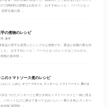
ので調味料の調整はお好みで。 おすすめレシピ： ベースとなっ
高野豆腐の煮 ...
里芋の煮物のレシピ
里芋
,
里芋
凍食品の里芋を使用したシンプルな煮物です。醤油と砂糖の量を控
した。 おすすめレシピ： ベースとなったレシピはこちらから。
物の基本情 ...
ーニのトマトソース煮のレシピ
にんにく
,
しめじ
,
オリーブオイル
,
ズッキーニ
,
トマトペースト
,
豚ひき
き目をつけたズッキーニと豚ひき肉をトマトペーストと一緒に煮る
、バゲットなどに乗せて食べてもおいしい！ 豚ひき肉とズッキー
情報 調理時 ...