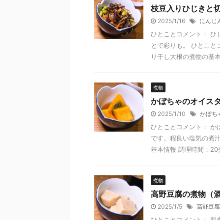
枝豆入りひじきと
2025/1/16
にんじ
ひとことコメント： ひ
とで彩りも。 ひとこと
り干し大根の煮物の基本情
煮物
かぼちゃのオイス
2025/1/10
かぼち
ひとことコメント： か
です。程良い塩気の煮汁
基本情報 調理時間：20分
煮物
高野豆腐の煮物（
2025/1/5
高野豆腐
ひとことコメント： 和