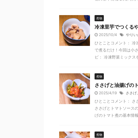
煮物
冷凍里芋でつくる
2025/10/4
やりい
ひとことコメント： 冷
で煮るだけ！今回は小さ
ピ： 冷凍野菜ミックスを
煮物
ささげと油揚げの
2025/4/19
ささげ
ひとことコメント： さ
ささげとトマトソースの
げのトマト煮の基本情報 調
煮物