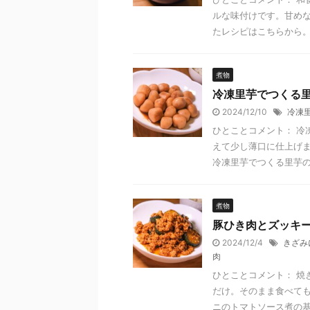
ルな味付けです。甘めな
たレシピはこちらから。 
煮物
冷凍里芋でつくる
2024/12/10
冷凍
ひとことコメント： 冷
えて少し薄口に仕上げま
冷凍里芋でつくる里芋の煮
煮物
豚ひき肉とズッキ
2024/12/4
きざみ
肉
ひとことコメント： 焼
だけ。そのまま食べても
ニのトマトソース煮の基本