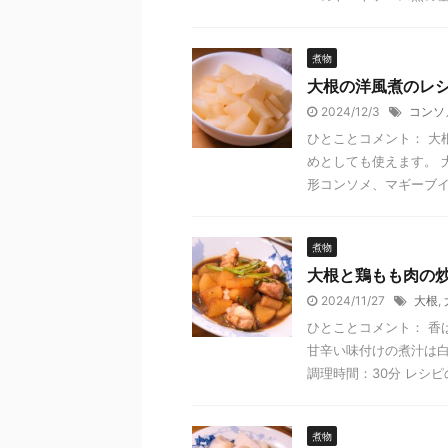
煮物
大根の洋風煮のレ
2024/12/3
コンソ
ひとことコメント： 大
めとしても使えます。 
形コンソメ、マギーブイヨ
煮物
大根と鶏もも肉の
2024/11/27
大根
,
ひとことコメント： 香
甘辛い味付けの煮汁は白
調理時間：30分 レシピの
煮物