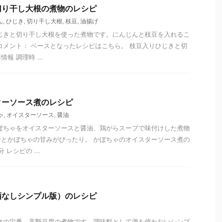
切り干し大根の煮物のレシピ
ん
,
ひじき
,
切り干し大根
,
枝豆
,
油揚げ
じきと切り干し大根を使った煮物です。にんじんと枝豆を入れるこ
コメント： ベースとなったレシピはこちら。 枝豆入りひじきと切
報 調理時 ...
ターソース煮のレシピ
ゃ
,
オイスターソース
,
醤油
ぼちゃをオイスターソースと醤油、鶏がらスープで味付けした煮物
とかぼちゃの甘みがぴったり。 かぼちゃのオイスターソース煮の
 レシピの ...
酒なしシンプル版）のレシピ
食の定番、高野豆腐の煮物です。調味料として酒を使わないシンプ