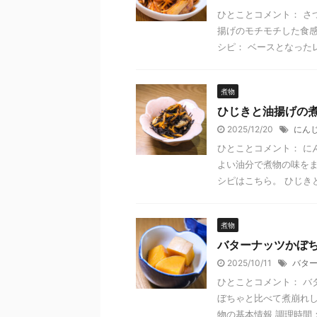
ひとことコメント： さ
揚げのモチモチした食感
シピ： ベースとなったレ
煮物
ひじきと油揚げの
2025/12/20
にん
ひとことコメント： に
よい油分で煮物の味をま
シピはこちら。 ひじきと
煮物
バターナッツかぼ
2025/10/11
バタ
ひとことコメント： バ
ぼちゃと比べて煮崩れし
物の基本情報 調理時間：2