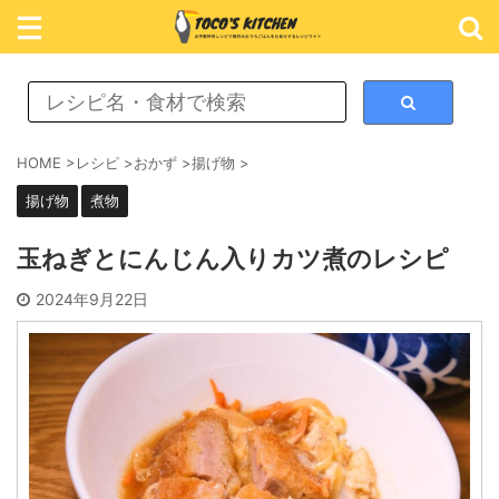
レシピ検索
HOME
>
レシピ
>
おかず
>
揚げ物
>
揚げ物
煮物
カテゴリ検索
玉ねぎとにんじん入りカツ煮のレシピ
おかず
2024年9月22日
ごはん
めん類
スイーツ