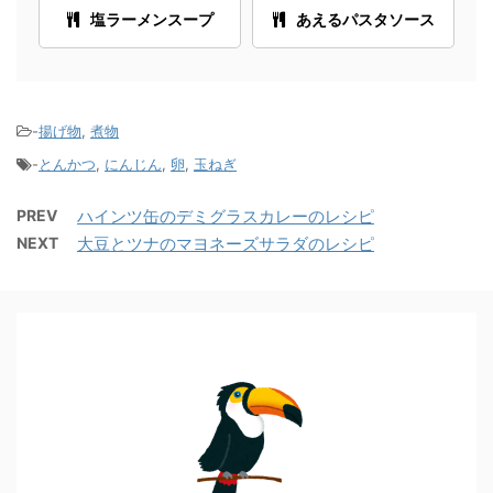
塩ラーメンスープ
あえるパスタソース
-
揚げ物
,
煮物
-
とんかつ
,
にんじん
,
卵
,
玉ねぎ
PREV
ハインツ缶のデミグラスカレーのレシピ
NEXT
大豆とツナのマヨネーズサラダのレシピ