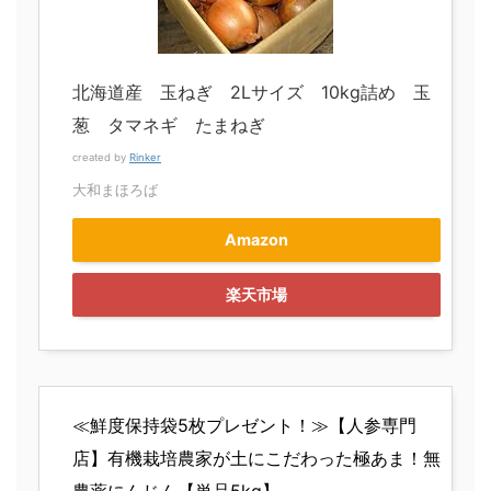
北海道産 玉ねぎ 2Lサイズ 10kg詰め 玉
葱 タマネギ たまねぎ
created by
Rinker
大和まほろば
Amazon
楽天市場
≪鮮度保持袋5枚プレゼント！≫【人参専門
店】有機栽培農家が土にこだわった極あま！無
農薬にんじん【単品5kg】