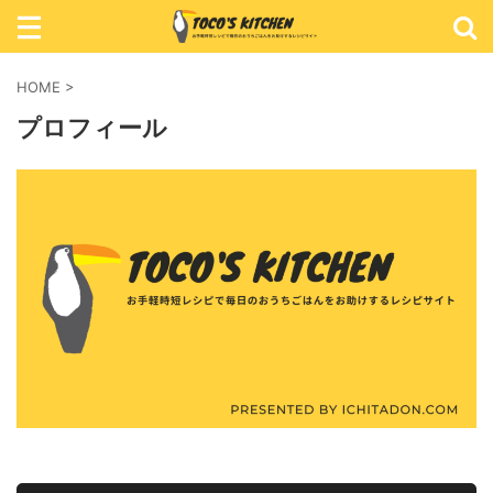
レシピ検索
HOME
>
プロフィール
カテゴリ検索
おかず
ごはん
めん類
スイーツ