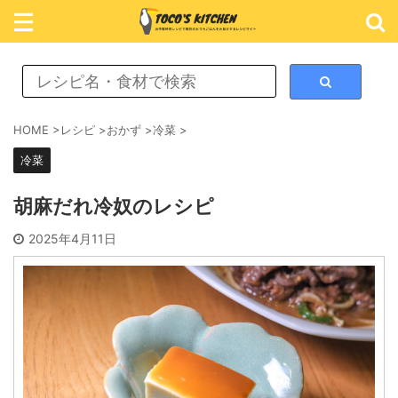
レシピ検索
HOME
>
レシピ
>
おかず
>
冷菜
>
冷菜
カテゴリ検索
胡麻だれ冷奴のレシピ
おかず
2025年4月11日
ごはん
めん類
スイーツ