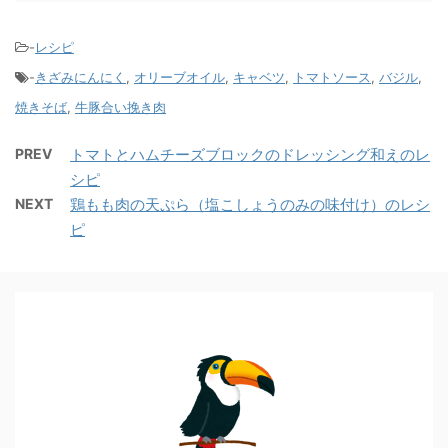
-
レシピ
-
きざみにんにく
,
オリーブオイル
,
キャベツ
,
トマトソース
,
バジル
,
焼きそば
,
牛豚合い挽き肉
PREV
トマトとハムチーズブロックのドレッシング和えのレ
シピ
NEXT
鶏もも肉の天ぷら（塩こしょうのみの味付け）のレシ
ピ