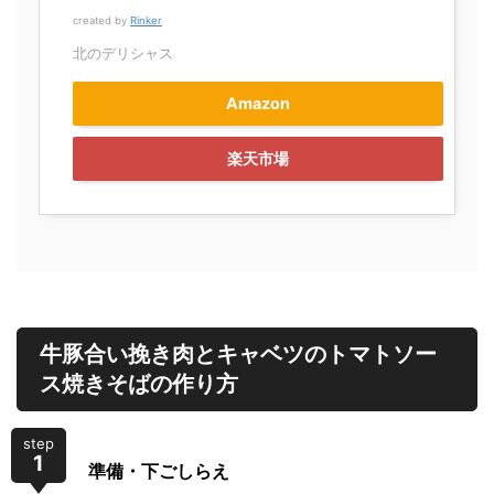
created by
Rinker
北のデリシャス
Amazon
楽天市場
牛豚合い挽き肉とキャベツのトマトソー
ス焼きそばの作り方
step
1
準備・下ごしらえ