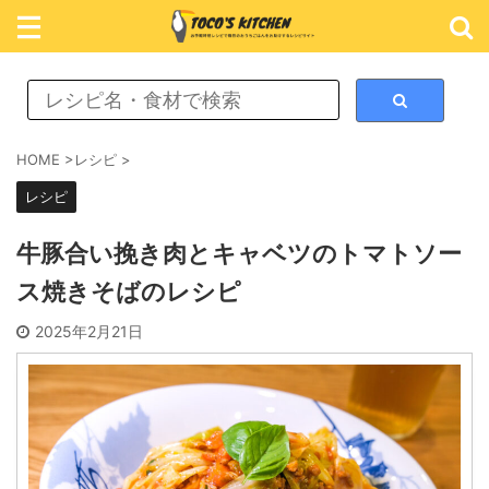
レシピ検索
HOME
>
レシピ
>
レシピ
カテゴリ検索
牛豚合い挽き肉とキャベツのトマトソー
ス焼きそばのレシピ
おかず
2025年2月21日
ごはん
めん類
スイーツ