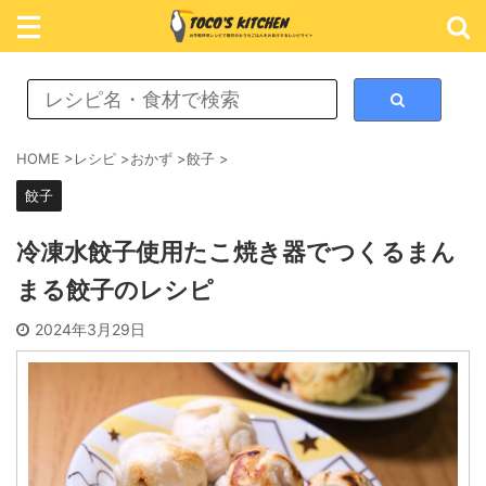
レシピ検索
HOME
>
レシピ
>
おかず
>
餃子
>
餃子
カテゴリ検索
冷凍水餃子使用たこ焼き器でつくるまん
まる餃子のレシピ
おかず
2024年3月29日
ごはん
めん類
スイーツ