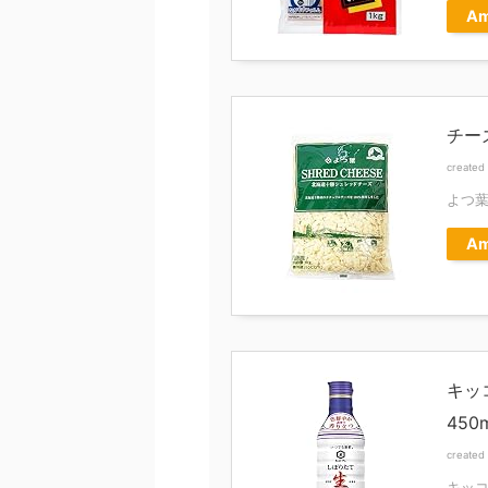
Am
チー
created
よつ
Am
キッ
450
created
キッ