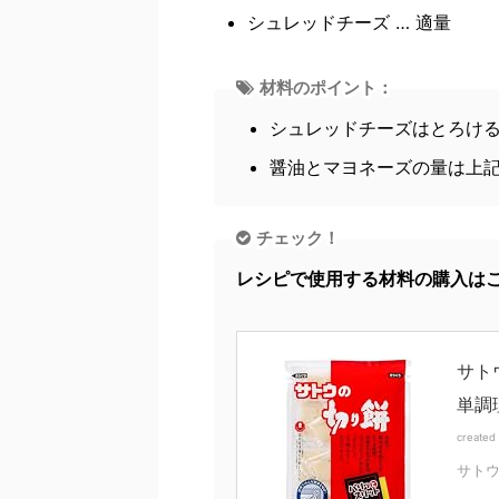
シュレッドチーズ … 適量
材料のポイント：
シュレッドチーズはとろけ
醤油とマヨネーズの量は上
チェック！
レシピで使用する材料の購入は
サト
単調
created
サト