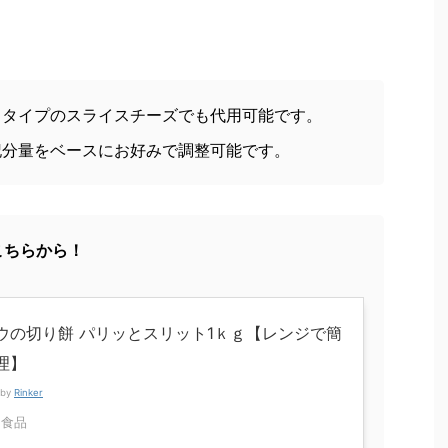
るタイプのスライスチーズでも代用可能です。
記分量をベースにお好みで調整可能です。
こちらから！
ウの切り餅 パリッとスリット1ｋｇ【レンジで簡
理】
 by
Rinker
ウ食品