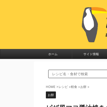
ホーム
サイト情報
HOME
>
レシピ
>
軽食
>
お餅
>
お餅