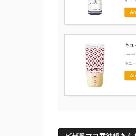
Am
キユ
created
キユ
Am