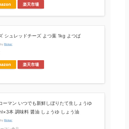
azon
楽天市場
ズ シュレッドチーズ よつ葉 1kg よつば
 by
Rinker
葉
azon
楽天市場
コーマン いつでも新鮮しぼりたて生しょうゆ
ml×3本 調味料 醤油 しょうゆ しょう油
 by
Rinker
コーマン食品