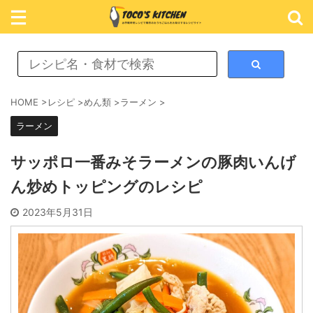
レシピ検索
HOME
>
レシピ
>
めん類
>
ラーメン
>
ラーメン
カテゴリ検索
サッポロ一番みそラーメンの豚肉いんげ
ん炒めトッピングのレシピ
おかず
2023年5月31日
ごはん
めん類
スイーツ