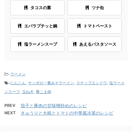
タコスの素
ツナ缶
エバラプチッと鍋
トマトペースト
塩ラーメンスープ
あえるパスタソース
-
ラーメン
-
にんじん
,
サッポロ一番みそラーメン
,
スナップエンドウ
,
塩ラーメ
ンスープ
,
玉ねぎ
,
豚こま肉
PREV
茄子と豚肉の甘味噌炒めのレシピ
NEXT
きゅうりと大根とトマトの中華風冷菜のレシピ