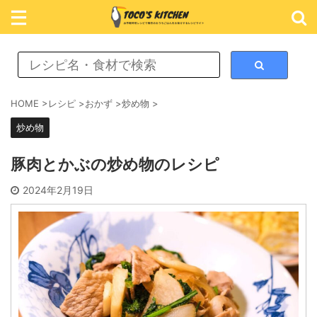
レシピ検索
HOME
>
レシピ
>
おかず
>
炒め物
>
炒め物
カテゴリ検索
豚肉とかぶの炒め物のレシピ
おかず
2024年2月19日
ごはん
めん類
スイーツ