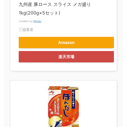
九州産 豚ロース スライス メガ盛り
1kg(200g×5セット)
created by
Rinker
三協畜産
Amazon
楽天市場