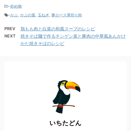
-
炒め物
-
かぶ
,
かぶの葉
,
玉ねぎ
,
豚ロース薄切り肉
PREV
鶏もも肉と白菜の和風スープのレシピ
NEXT
焼きそば麺で作るチンゲン菜と豚肉の中華風あんかけ
かた焼きそばのレシピ
いちたどん