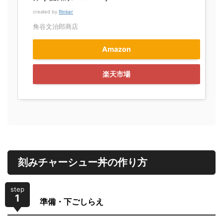
created by
Rinker
角谷文治郎商店
Amazon
楽天市場
刻みチャーシュー丼の作り方
step
1
準備・下ごしらえ