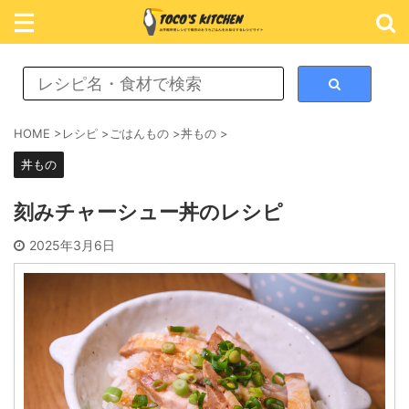
レシピ検索
HOME
>
レシピ
>
ごはんもの
>
丼もの
>
丼もの
カテゴリ検索
刻みチャーシュー丼のレシピ
おかず
2025年3月6日
ごはん
めん類
スイーツ