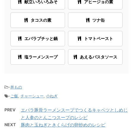
献立いろいろみそ
アヒージョの素
タコスの素
ツナ缶
エバラプチッと鍋
トマトペースト
塩ラーメンスープ
あえるパスタソース
-
丼もの
-
ご飯
,
チャーシュー
,
小ねぎ
PREV
エバラ豚骨ラーメンスープでつくるキャベツとしめじ
と人参のとんこつスープのレシピ
NEXT
豚肉と玉ねぎときくらげの卵炒めのレシピ