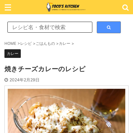
レシピ検索
HOME
>
レシピ
>
ごはんもの
>
カレー
>
カレー
カテゴリ検索
焼きチーズカレーのレシピ
おかず
2024年2月29日
ごはん
めん類
スイーツ