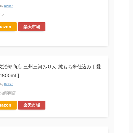
 by
Rinker
レン
azon
楽天市場
文治郎商店 三州三河みりん 純もち米仕込み [ 愛
800ml ]
 by
Rinker
文治郎商店
azon
楽天市場