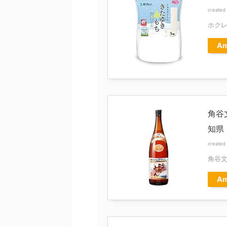
created
ホク
Am
角谷
知県 1
created
角谷
Am