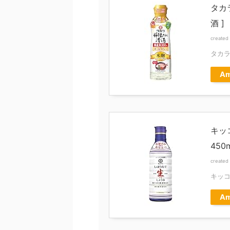
タカ
酒 ]
created
タカラ
Am
キッ
450
created
キッ
Am