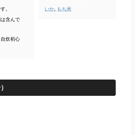
です。
いか
,
もち米
間は含んで
。
、自炊初心
分）