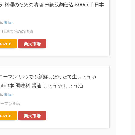
ラ 料理のための清酒 米麹双麹仕込 500ml [ 日本
 by
Rinker
 料理のための清酒
azon
楽天市場
コーマン いつでも新鮮しぼりたて生しょうゆ
ml×3本 調味料 醤油 しょうゆ しょう油
 by
Rinker
コーマン食品
azon
楽天市場