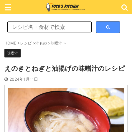
レシピ検索
HOME
>
レシピ
>
汁もの
>
味噌汁
>
味噌汁
カテゴリ検索
えのきとねぎと油揚げの味噌汁のレシピ
おかず
2024年1月11日
ごはん
めん類
スイーツ