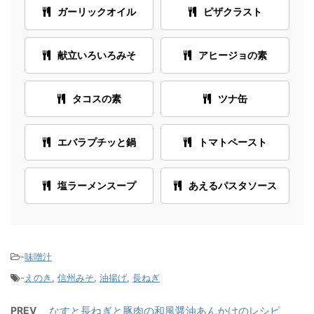
ガーリックオイル
ピザクラスト
献立いろいろみそ
アヒージョの素
タコスの素
ツナ缶
エバラプチッと鍋
トマトペースト
塩ラーメンスープ
あえるパスタソース
-
味噌汁
-
えのき
,
信州みそ
,
油揚げ
,
長ねぎ
PREV
なすと長ねぎと豚肉の和風醤油あんかけのレシピ