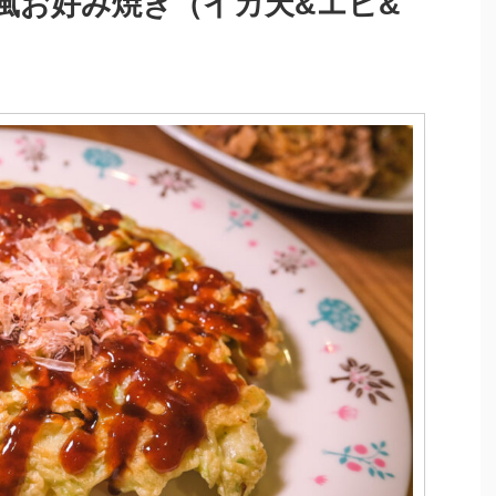
風お好み焼き（イカ天&エビ&