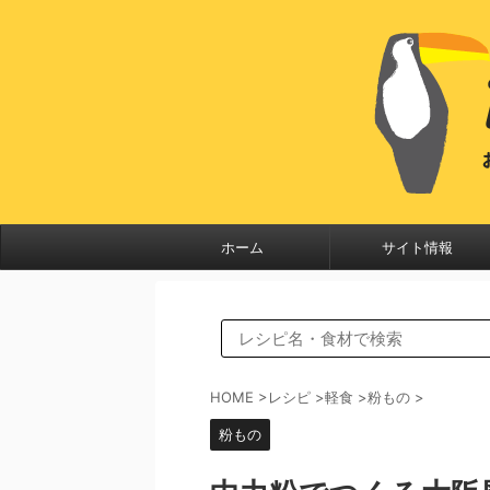
ホーム
サイト情報
HOME
>
レシピ
>
軽食
>
粉もの
>
粉もの