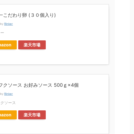
一こだわり卵 (３０個入り)
 by
Rinker
ラー
azon
楽天市場
フクソース お好みソース 500ｇ×4個
 by
Rinker
フクソース
azon
楽天市場