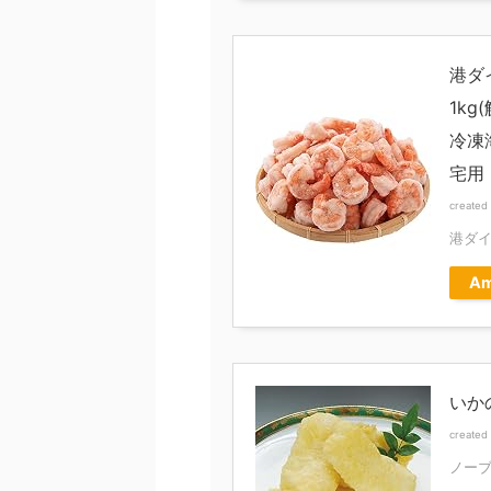
港ダ
1kg
冷凍
宅用
created
港ダ
Am
いかの
created
ノー