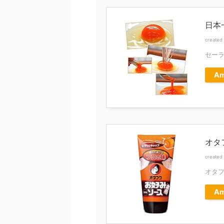
日本
created
セー
Am
オタ
created
オタ
Am