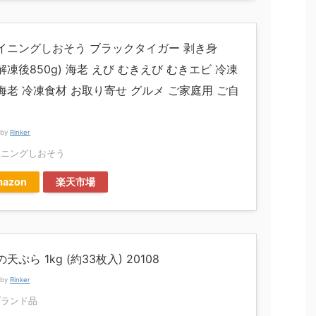
イニングしおそう ブラックタイガー 剥き身
(解凍後850g) 海老 えび むきえび むきエビ 冷凍
海老 冷凍食材 お取り寄せ グルメ ご家庭用 ご自
 by
Rinker
イニングしおそう
azon
楽天市場
天ぷら 1kg (約33枚入) 20108
 by
Rinker
ブランド品