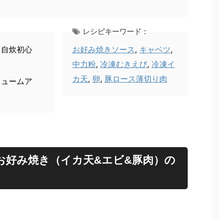
レシピキーワード：
、自炊初心
お好み焼きソース
,
キャベツ
,
中力粉
,
冷凍むきえび
,
冷凍イ
カ天
,
卵
,
豚ロース薄切り肉
リュームア
お好み焼き（イカ天&エビ&豚肉）の