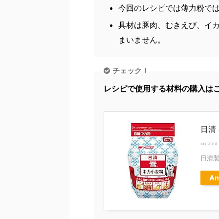
今回のレシピでは薄力粉で
具材は豚肉、むきえび、イ
まいません。
チェック！
レシピで使用する材料の購入は
日清 
created
日清
Am