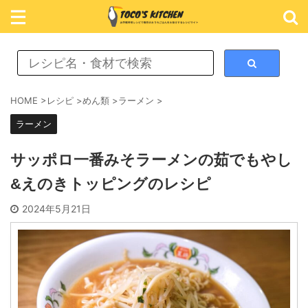
レシピ検索
HOME
>
レシピ
>
めん類
>
ラーメン
>
ラーメン
カテゴリ検索
サッポロ一番みそラーメンの茹でもやし
&えのきトッピングのレシピ
おかず
2024年5月21日
ごはん
めん類
スイーツ