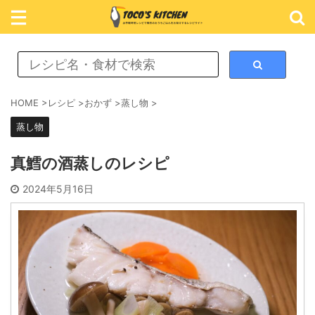
レシピ検索
HOME
>
レシピ
>
おかず
>
蒸し物
>
蒸し物
カテゴリ検索
真鱈の酒蒸しのレシピ
おかず
2024年5月16日
ごはん
めん類
スイーツ