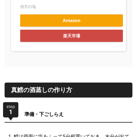
伯方の塩
Amazon
楽天市場
真鱈の酒蒸しの作り方
step
1
準備・下ごしらえ
鱈は両面に塩をふって5分程置いておき、水分が出て