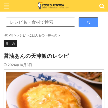
レシピ検索
HOME
>
レシピ
>
ごはんもの
>
丼もの
>
丼もの
カテゴリ検索
醤油あんの天津飯のレシピ
おかず
2024年10月3日
ごはん
めん類
スイーツ