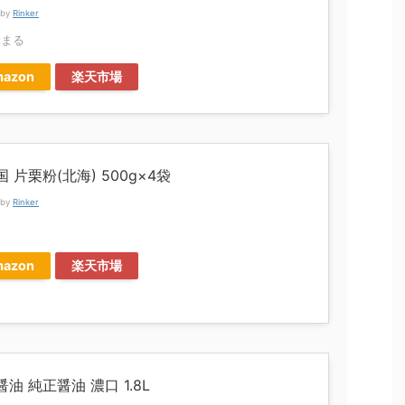
 by
Rinker
ぶまる
azon
楽天市場
 片栗粉(北海) 500g×4袋
 by
Rinker
国
azon
楽天市場
油 純正醤油 濃口 1.8L