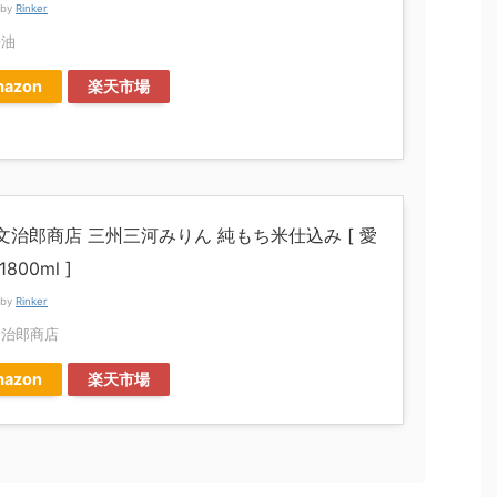
 by
Rinker
醤油
azon
楽天市場
文治郎商店 三州三河みりん 純もち米仕込み [ 愛
800ml ]
 by
Rinker
文治郎商店
azon
楽天市場