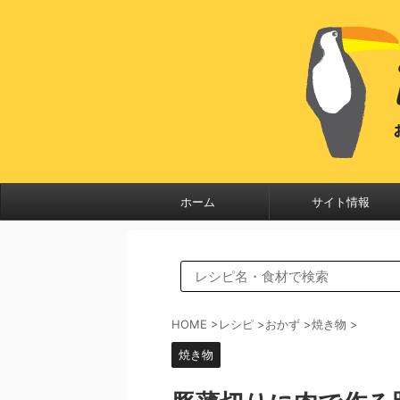
ホーム
サイト情報
HOME
>
レシピ
>
おかず
>
焼き物
>
焼き物