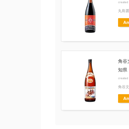
created
丸島
Am
角谷
知県 1
created
角谷
Am