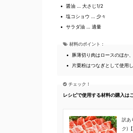
醤油 … 大さじ1/2
塩コショウ … 少々
サラダ油 … 適量
材料のポイント：
豚薄切り肉はロースのほか
片栗粉はつなぎとして使用
チェック！
レシピで使用する材料の購入は
訳あ
ク)