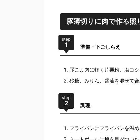
豚薄切りに肉で作る照
step
1
準備・下ごしらえ
豚こま肉に軽く片栗粉、塩コシ
砂糖、みりん、醤油を混ぜて合
step
2
調理
フライパンにフライパンを温め
ミートボールに焼き目がついた