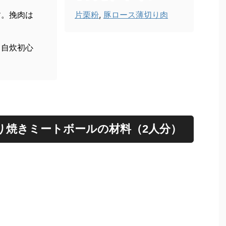
す。挽肉は
片栗粉
,
豚ロース薄切り肉
、自炊初心
り焼きミートボールの材料（2人分）