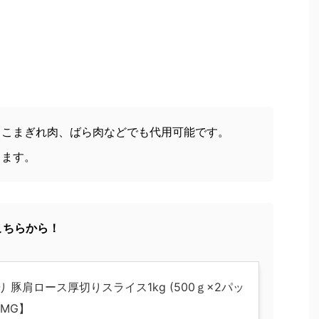
、こまぎれ肉、ばら肉などでも代用可能です。
します。
こちらから！
り 豚肩ロース厚切りスライス1kg (500ｇ×2パッ
【MG】