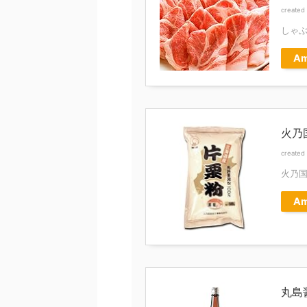
created
しゃ
Am
火乃国
created
火乃
Am
丸島醤