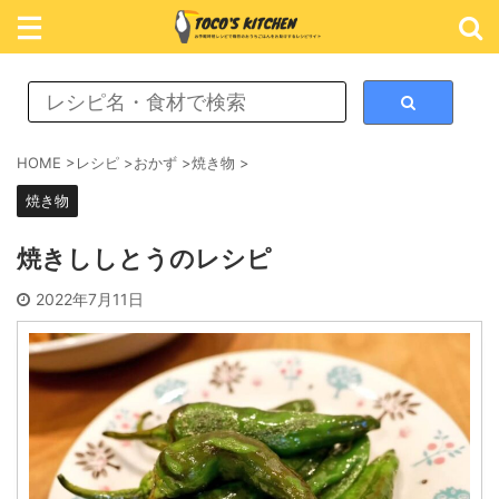
レシピ検索
HOME
>
レシピ
>
おかず
>
焼き物
>
焼き物
カテゴリ検索
焼きししとうのレシピ
おかず
2022年7月11日
ごはん
めん類
スイーツ