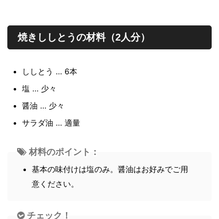
焼きししとうの材料（2人分）
ししとう … 6本
塩 … 少々
醤油 … 少々
サラダ油 … 適量
材料のポイント：
基本の味付けは塩のみ。醤油はお好みでご用
意ください。
チェック！