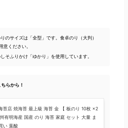
のりのサイズは「全型」です。食卓のり（大判）
用意ください。
のしそふりかけ「ゆかり」を使用しています。
こちらから！
苔店 焼海苔 最上級 海苔 金 【 板のり 10枚 ×2
九州有明海産 国産 のり 海苔 家庭 セット 大量 ま
買い 葉酸