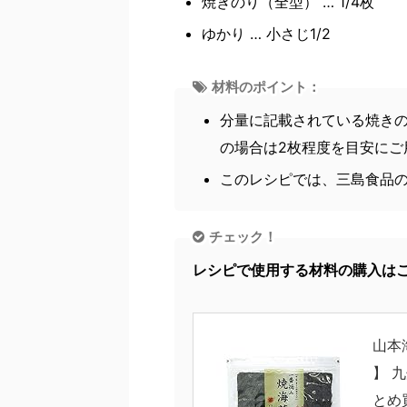
焼きのり（全型） … 1/4枚
ゆかり … 小さじ1/2
材料のポイント：
分量に記載されている焼き
の場合は2枚程度を目安にご
このレシピでは、三島食品
チェック！
レシピで使用する材料の購入は
山本海
】 
とめ