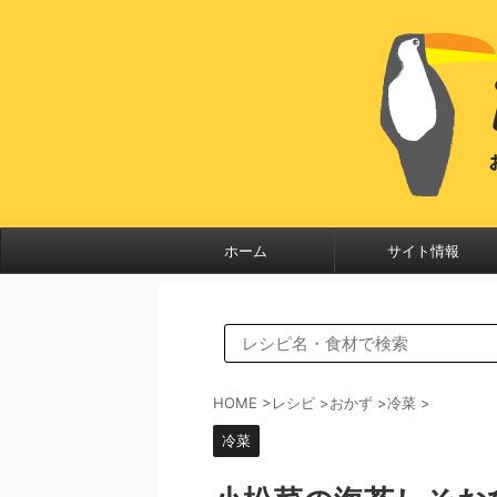
ホーム
サイト情報
HOME
>
レシピ
>
おかず
>
冷菜
>
冷菜