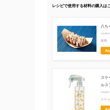
レシピで使用する材料の購入は
八ち
created
東商
Am
スケ
ルスプ
created
スケータ
Am