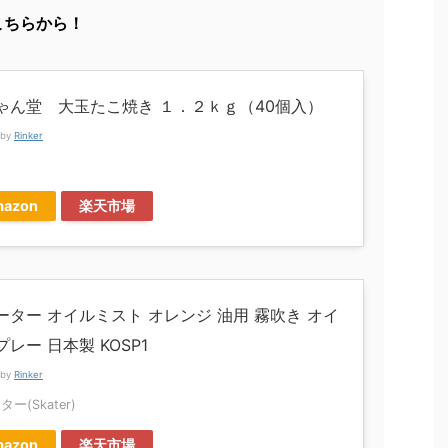
こちらから！
ゃん堂 大玉たこ焼き １．２ｋｇ（40個入）
 by
Rinker
azon
楽天市場
ーター オイルミスト オレンジ 油用 霧吹き オイ
レー 日本製 KOSP1
 by
Rinker
ー(Skater)
azon
楽天市場