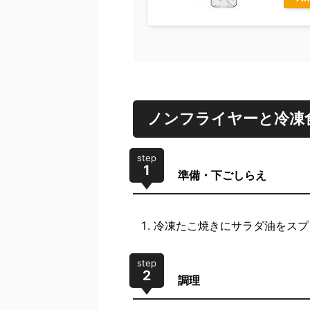
ノンフライヤーと冷凍
step
1
準備・下ごしらえ
冷凍たこ焼きにサラダ油をスプ
step
2
調理