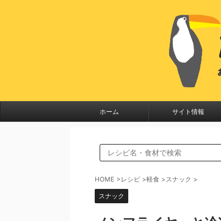
ホーム
サイト情報
HOME
>
レシピ
>
軽食
>
スナック
>
スナック