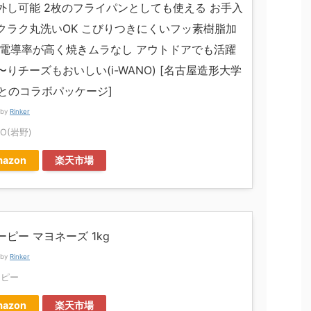
外し可能 2枚のフライパンとしても使える お手入
クラク丸洗いOK こびりつきにくいフッ素樹脂加
熱電導率が高く焼きムラなし アウトドアでも活躍
〜りチーズもおいしい(i-WANO) [名古屋造形大学
Uとのコラボパッケージ]
 by
Rinker
NO(岩野)
azon
楽天市場
ーピー マヨネーズ 1kg
 by
Rinker
ーピー
azon
楽天市場