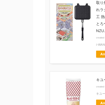
取り
れラ
工 
とろ
NZ
created
i-WA
Am
キユ
created
キユ
Am