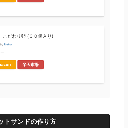
一こだわり卵 (３０個入り)
 by
Rinker
ラー
azon
楽天市場
ットサンドの作り方