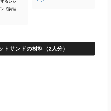
パン
用するレシ
パンで調理
ットサンドの材料（2人分）