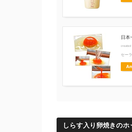
日本
created
セー
Am
しらす入り卵焼きのホ