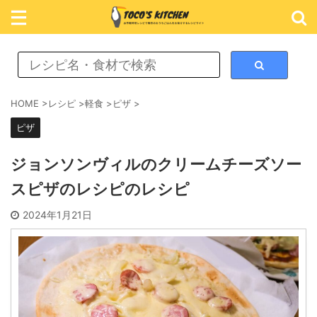
レシピ検索
HOME
>
レシピ
>
軽食
>
ピザ
>
ピザ
カテゴリ検索
ジョンソンヴィルのクリームチーズソー
スピザのレシピのレシピ
おかず
2024年1月21日
ごはん
めん類
スイーツ