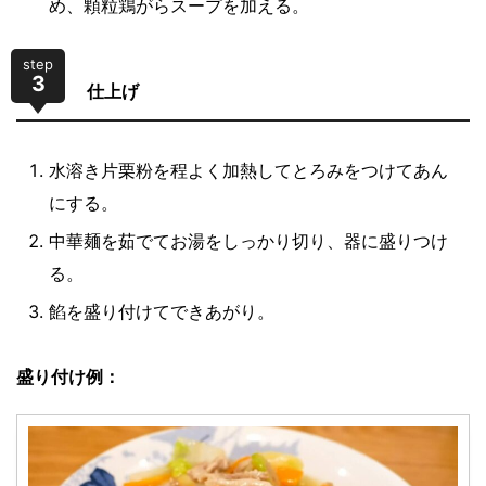
め、顆粒鶏がらスープを加える。
step
3
仕上げ
水溶き片栗粉を程よく加熱してとろみをつけてあん
にする。
中華麺を茹でてお湯をしっかり切り、器に盛りつけ
る。
餡を盛り付けてできあがり。
盛り付け例：