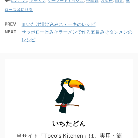
-
にんじん
,
キャベツ
,
シーフードミックス
,
中華麺
,
片栗粉
,
白菜
,
豚
ロース薄切り肉
PREV
まいたけ漬け込みステーキのレシピ
NEXT
サッポロ一番みそラーメンで作る五目みそタンメンの
レシピ
いちたどん
当サイト「Toco's Kitchen」は、実用・簡