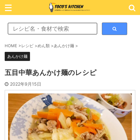
レシピ検索
HOME
>
レシピ
>
めん類
>
あんかけ麺
>
あんかけ麺
カテゴリ検索
五目中華あんかけ麺のレシピ
おかず
2022年9月15日
ごはん
めん類
スイーツ