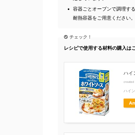
容器ごとオーブンで調理す
耐熱容器をご用意ください
チェック！
レシピで使用する材料の購入は
ハイ
created
ハイ
Am