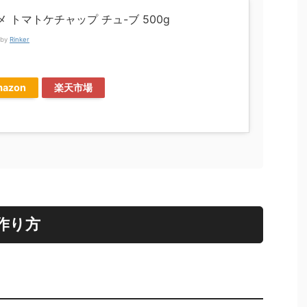
メ トマトケチャップ チュ-ブ 500g
 by
Rinker
メ
azon
楽天市場
作り方