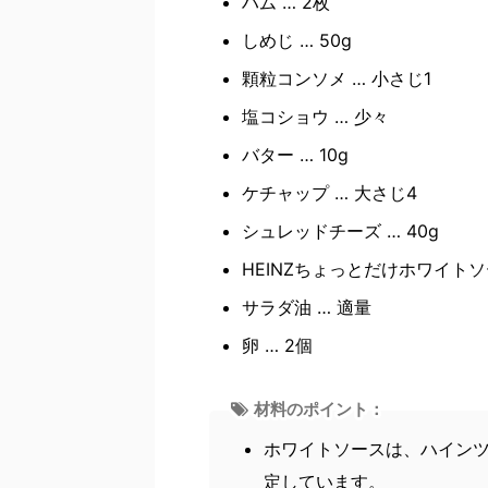
ハム … 2枚
しめじ … 50g
顆粒コンソメ … 小さじ1
塩コショウ … 少々
バター … 10g
ケチャップ … 大さじ4
シュレッドチーズ … 40g
HEINZちょっとだけホワイトソー
サラダ油 … 適量
卵 … 2個
材料のポイント：
ホワイトソースは、ハイン
定しています。