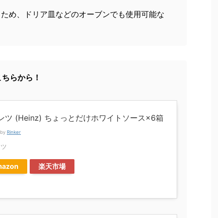
るため、ドリア皿などのオーブンでも使用可能な
。
こちらから！
ンツ (Heinz) ちょっとだけホワイトソース×6箱
 by
Rinker
ンツ
azon
楽天市場