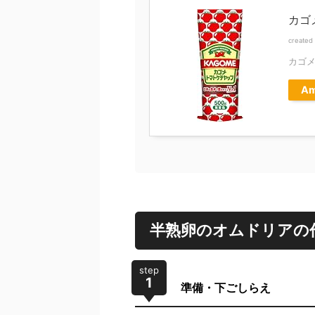
カゴ
created
カゴ
Am
半熟卵のオムドリアの
step
1
準備・下ごしらえ