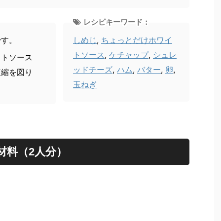
レシピキーワード：
です。
しめじ
,
ちょっとだけホワイ
トソース
,
ケチャップ
,
シュレ
イトソース
ッドチーズ
,
ハム
,
バター
,
卵
,
短縮を図り
玉ねぎ
材料（2人分）