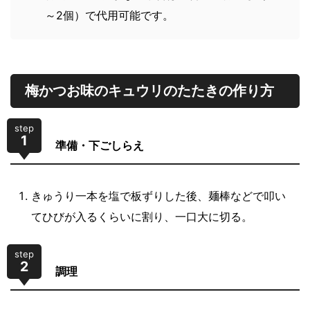
～2個）で代用可能です。
梅かつお味のキュウリのたたきの作り方
step
1
準備・下ごしらえ
きゅうり一本を塩で板ずりした後、麺棒などで叩い
てひびが入るくらいに割り、一口大に切る。
step
2
調理