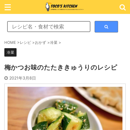
レシピ検索
HOME
>
レシピ
>
おかず
>
冷菜
>
冷菜
カテゴリ検索
梅かつお味のたたききゅうりのレシピ
おかず
2021年3月8日
ごはん
めん類
スイーツ