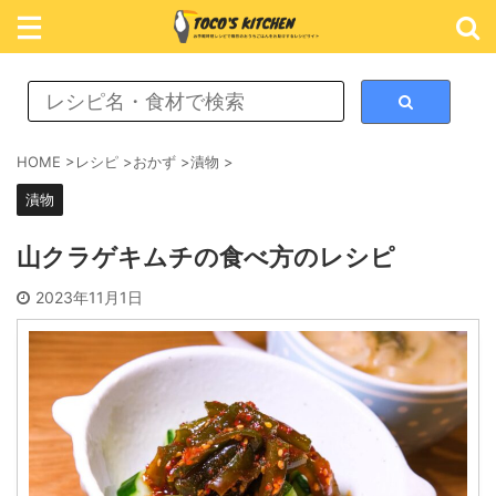
レシピ検索
HOME
>
レシピ
>
おかず
>
漬物
>
漬物
カテゴリ検索
山クラゲキムチの食べ方のレシピ
おかず
2023年11月1日
ごはん
めん類
スイーツ