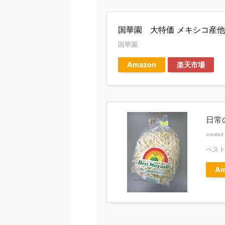
国華園 大特価 メキシコ産他 か
国華園
Amazon
楽天市場
日常
created
ベス
Am