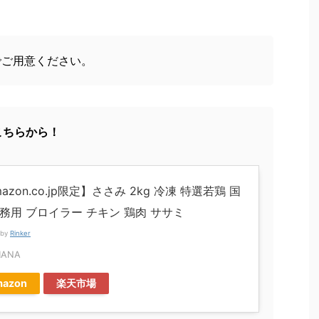
でご用意ください。
こちらから！
azon.co.jp限定】ささみ 2kg 冷凍 特選若鶏 国
業務用 ブロイラー チキン 鶏肉 ササミ
 by
Rinker
HANA
azon
楽天市場