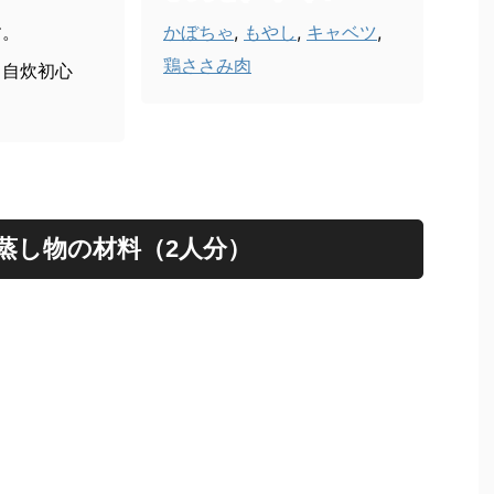
す。
かぼちゃ
,
もやし
,
キャベツ
,
鶏ささみ肉
、自炊初心
蒸し物の材料（2人分）