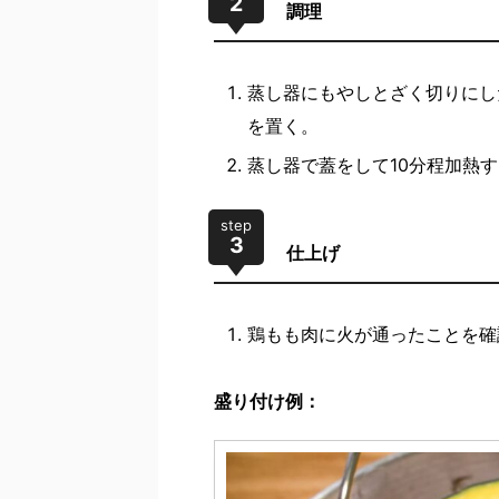
2
調理
蒸し器にもやしとざく切りにし
を置く。
蒸し器で蓋をして10分程加熱
step
3
仕上げ
鶏もも肉に火が通ったことを確
盛り付け例：