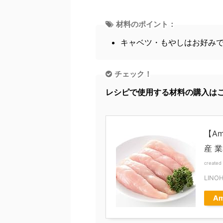
材料のポイント：
キャベツ・もやしはお好み
チェック！
レシピで使用する材料の購入は
【Am
産 
created
LINO
Am