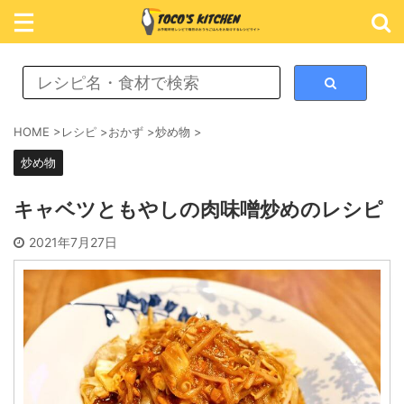
レシピ検索
HOME
>
レシピ
>
おかず
>
炒め物
>
炒め物
カテゴリ検索
キャベツともやしの肉味噌炒めのレシピ
おかず
2021年7月27日
ごはん
めん類
スイーツ