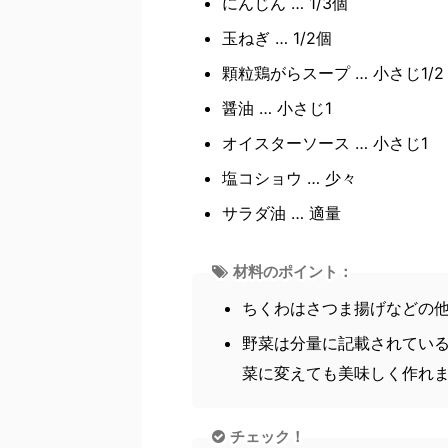
にんじん … 1/3個
玉ねぎ … 1/2個
顆粒鶏がらスープ … 小さじ1/2
醤油 … 小さじ1
オイスターソース … 小さじ1
塩コショウ … 少々
サラダ油 … 適量
材料のポイント：
ちくわはさつま揚げなどの
野菜は分量に記載されてい
菜に変えても美味しく作れ
チェック！