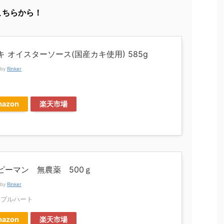
こちらから！
キ オイスターソース(国産カキ使用) 585g
 by
Rinker
キ
azon
楽天市場
ピーマン 無農薬 500ｇ
 by
Rinker
タブルハート
azon
楽天市場