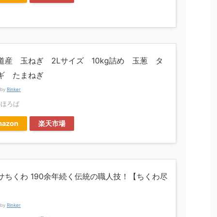
道産 玉ねぎ 2Lサイズ 10kg詰め 玉葱 タ
ギ たまねぎ
 by
Rinker
まほろば
azon
楽天市場
サちくわ 190余年続く伝統の職人技！【ちくわ尽
】
 by
Rinker