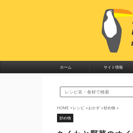
ホーム
サイト情報
HOME
>
レシピ
>
おかず
>
炒め物
>
炒め物