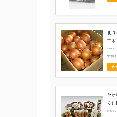
北海
マネ
created
大和
Am
ヤマ
くし
created