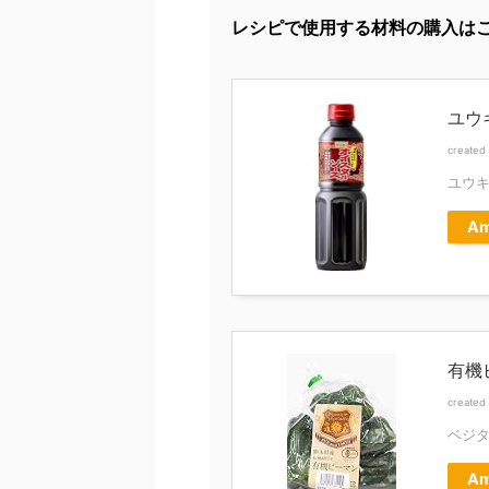
レシピで使用する材料の購入は
ユウ
created
ユウ
Am
有機
created
ベジ
Am