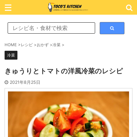
レシピ検索
HOME
>
レシピ
>
おかず
>
冷菜
>
冷菜
カテゴリ検索
きゅうりとトマトの洋風冷菜のレシピ
おかず
2021年8月25日
ごはん
めん類
スイーツ