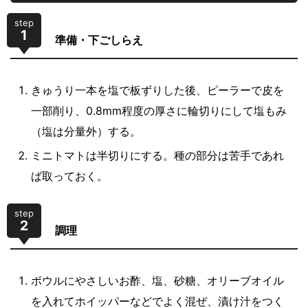
step
1
準備・下ごしらえ
きゅうり一本を塩で板ずりした後、ピーラーで皮を
一部削り、0.8mm程度の厚さに輪切りにして塩もみ
（塩は分量外）する。
ミニトマトは半切りにする。種の部分は苦手であれ
ば取っておく。
step
2
調理
ボウルにやさしいお酢、塩、砂糖、オリーブオイル
を入れてホイッパーなどでよく混ぜ、漬け汁をつく