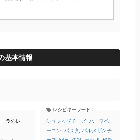
の基本情報
レシピキーワード：
ナーラのレ
シュレッドチーズ
,
ハーフベ
ーコン
,
パスタ
,
パルメザンチ
ーズ
,
卵黄
,
牛乳
,
玉ねぎ
,
粉チ