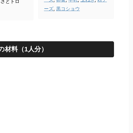
厚さとトロ
ーズ
,
黒コショウ
の材料（1人分）