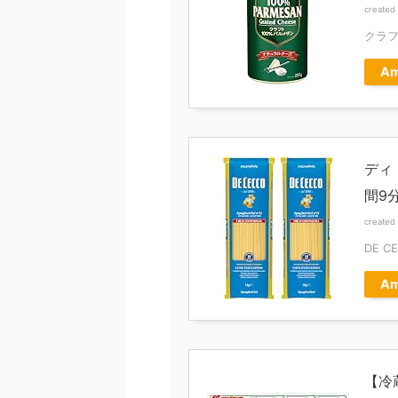
created
クラ
Am
ディ
間9分
created
DE 
Am
【冷