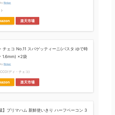
 by
Rinker
フト
azon
楽天市場
・チェコ No.11 スパゲッティーニ(パスタ ゆで時
 1.6mm) ×2袋
 by
Rinker
CECCO(ディ・チェコ)
azon
楽天市場
蔵】プリマハム 新鮮使いきり ハーフベーコン 3