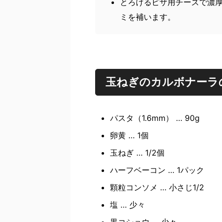
とろけるピザ用チーズで濃
ミを補います。
玉ねぎのカルボナーラ
パスタ（1.6mm） … 90g
卵黄 … 1個
玉ねぎ … 1/2個
ハーフベーコン … 1パック
顆粒コンソメ … 小さじ1/2
塩 … 少々
黒コショウ … 少々