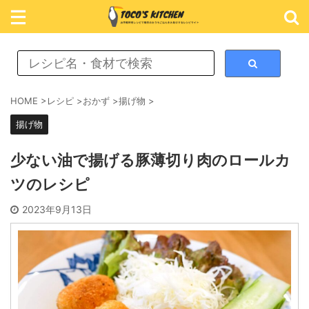
レシピ検索
HOME
>
レシピ
>
おかず
>
揚げ物
>
揚げ物
カテゴリ検索
少ない油で揚げる豚薄切り肉のロールカ
ツのレシピ
おかず
2023年9月13日
ごはん
めん類
スイーツ