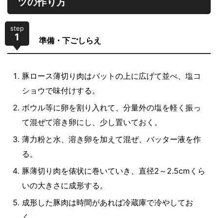
ツの作り方
step
1
準備・下ごしらえ
豚ロース薄切り肉はバットの上に広げて並べ、塩コ
ショウで味付けする。
ボウル等に卵を割り入れて、分量外の塩を軽く振っ
て混ぜて溶き卵にし、少し置いておく。
薄力粉と水、溶き卵を加えて混ぜ、バッター液を作
る。
豚薄切り肉を俵状に巻いていき、直径2～2.5cmくら
いの大きさに成形する。
成形した豚肉は時間があれば冷蔵庫で冷やしてお
く。