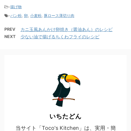
-
揚げ物
-
パン粉
,
卵
,
小麦粉
,
豚ロース薄切り肉
PREV
カニ玉風あんかけ卵焼き（醤油あん）のレシピ
NEXT
少ない油で揚げるちくわフライのレシピ
いちたどん
当サイト「Toco's Kitchen」は、実用・簡