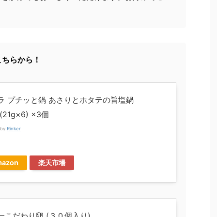
こちらから！
ラ プチッと鍋 あさりとホタテの旨塩鍋
(21g×6) ×3個
 by
Rinker
ラ
azon
楽天市場
一こだわり卵 (３０個入り)