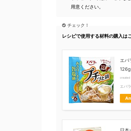
用意ください。
チェック！
レシピで使用する材料の購入は
エバ
126g
created
エバ
Am
日本