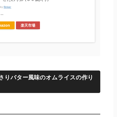
 by
Rinker
ラー
azon
楽天市場
さりバター風味のオムライスの作り