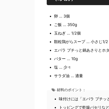
卵 … 3個
ご飯 … 350g
玉ねぎ … 1/2個
顆粒鶏がらスープ … 小さじ1/2
エバラ プチっと鍋あさりとホタ
バター … 10g
塩 … 少々
サラダ油 … 適量
材料のポイント：
味付けには「エバラ プチッ
トッピングで乾燥パセリな