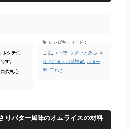
レシピキーワード：
とホタテの
ご飯
,
エバラ プチッと鍋 あさ
ピです。
りとホタテの旨塩鍋
,
バター
,
卵
,
玉ねぎ
、自炊初心
さりバター風味のオムライスの材料