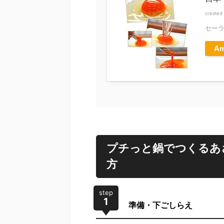
created
セー
Am
プチっと鍋でつくるあ
方
step
1
準備・下ごしらえ