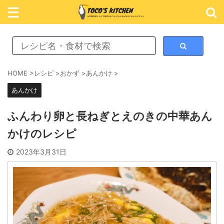
レシピ検索
HOME
>
レシピ
>
おかず
>
あんかけ
>
あんかけ
カテゴリ検索
ふんわり卵と長ねぎとえのきの中華あん
かけのレシピ
おかず
2023年3月31日
ごはん
めん類
スイーツ