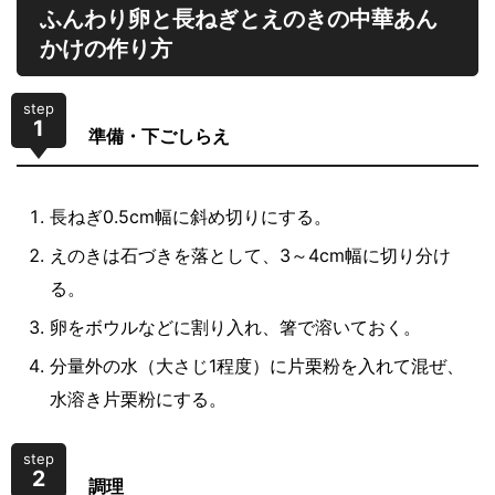
ふんわり卵と長ねぎとえのきの中華あん
かけの作り方
step
1
準備・下ごしらえ
長ねぎ0.5cm幅に斜め切りにする。
えのきは石づきを落として、3～4cm幅に切り分け
る。
卵をボウルなどに割り入れ、箸で溶いておく。
分量外の水（大さじ1程度）に片栗粉を入れて混ぜ、
水溶き片栗粉にする。
step
2
調理