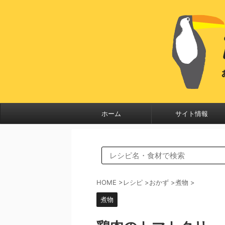
ホーム
サイト情報
HOME
>
レシピ
>
おかず
>
煮物
>
煮物