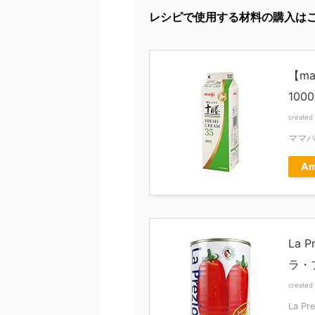
レシピで使用する材料の購入は
【m
1000
created
ママ
Am
La 
ラ・
created
La P