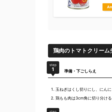
Am
鶏肉のトマトクリーム
step
1
準備・下ごしらえ
玉ねぎはくし切りにし、にんに
鶏もも肉は3cm角に切り分ける
step