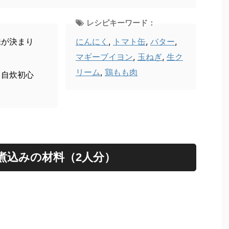
レシピキーワード：
味が決まり
にんにく
,
トマト缶
,
バター
,
マギーブイヨン
,
玉ねぎ
,
生ク
リーム
,
鶏もも肉
、自炊初心
煮込みの材料（2人分）