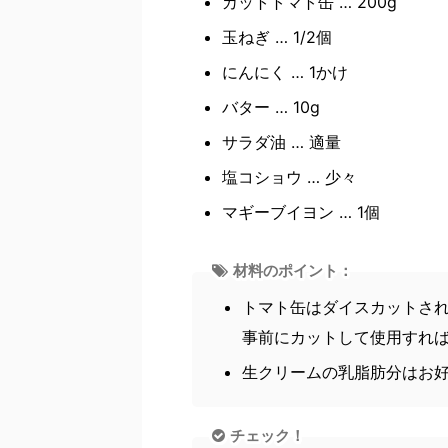
カットトマト缶 … 200g
玉ねぎ … 1/2個
にんにく … 1かけ
バター … 10g
サラダ油 … 適量
塩コショウ … 少々
マギーブイヨン … 1個
材料のポイント：
トマト缶はダイスカットさ
事前にカットして使用すれ
生クリームの乳脂肪分はお
チェック！