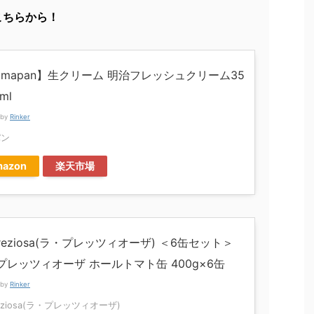
こちらから！
amapan】生クリーム 明治フレッシュクリーム35
ml
 by
Rinker
パン
azon
楽天市場
Preziosa(ラ・プレッツィオーザ) ＜6缶セット＞
プレッツィオーザ ホールトマト缶 400g×6缶
 by
Rinker
reziosa(ラ・プレッツィオーザ)