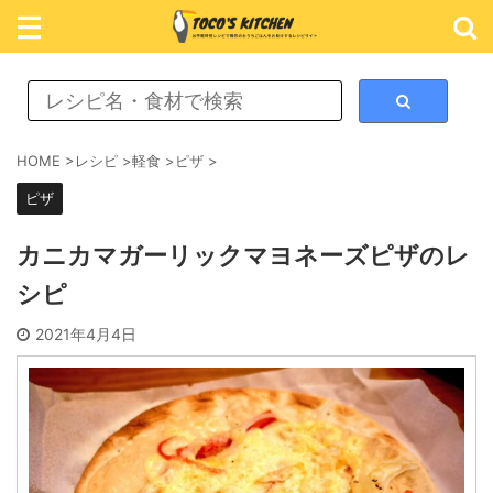
レシピ検索
HOME
>
レシピ
>
軽食
>
ピザ
>
ピザ
カテゴリ検索
カニカマガーリックマヨネーズピザのレ
シピ
おかず
2021年4月4日
ごはん
めん類
スイーツ