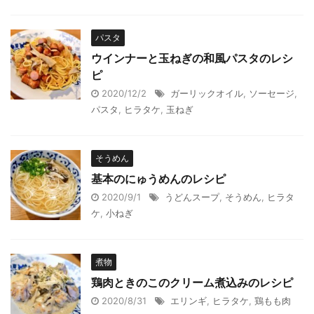
スープ
パスタ
軽食
ウインナーと玉ねぎの和風パスタのレシ
ピ
2020/12/2
ガーリックオイル
,
ソーセージ
,
パスタ
,
ヒラタケ
,
玉ねぎ
そうめん
基本のにゅうめんのレシピ
2020/9/1
うどんスープ
,
そうめん
,
ヒラタ
ケ
,
小ねぎ
煮物
鶏肉ときのこのクリーム煮込みのレシピ
2020/8/31
エリンギ
,
ヒラタケ
,
鶏もも肉