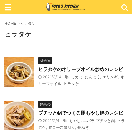
レシピ検索
HOME
>
ヒラタケ
ヒラタケ
カテゴリ検索
炒め物
ヒラタケのオリーブオイル炒めのレシピ
2021/3/14
しめじ
,
にんにく
,
エリンギ
,
オ
おかず
リーブオイル
,
ヒラタケ
ごはん
鍋もの
めん類
プチッと鍋でつくる豚もやし鍋のレシピ
2021/2/4
もやし
,
エバラ プチッと鍋
,
ヒラ
スイーツ
タケ
,
豚ロース薄切り
,
長ねぎ